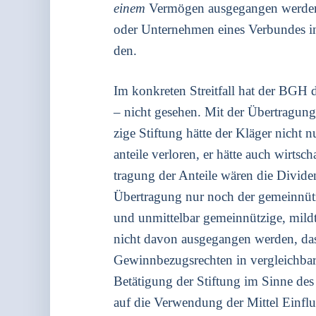
einem
Ver­mö­gen aus­ge­gan­gen wer­den
oder Unter­neh­men eines Ver­bun­des in e
den.
Im kon­kre­ten Streit­fall hat der BGH 
– nicht gese­hen. Mit der Über­tra­gun
zi­ge Stif­tung hät­te der Klä­ger nicht 
an­tei­le ver­lo­ren, er hät­te auch wirt­
tra­gung der Antei­le wären die Divi­de
Über­tra­gung nur noch der gemein­nüt­zi­
und unmit­tel­bar gemein­nüt­zi­ge, mild­
nicht davon aus­ge­gan­gen wer­den, dass
Gewinn­be­zugs­rech­ten in ver­gleich­ba­
Betä­ti­gung der Stif­tung im Sin­ne des 
auf die Ver­wen­dung der Mit­tel Ein­fl