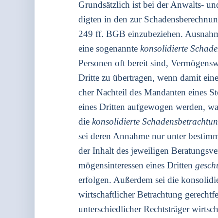
Grund­sätz­lich ist bei der Anwalts- und
dig­ten in den zur Scha­dens­be­rech­nun
249 ff. BGB ein­zu­be­zie­hen. Aus­nah
eine soge­nann­te
kon­so­li­dier­te Scha­d
Per­so­nen oft bereit sind, Ver­mö­gens­wer
Drit­te zu über­tra­gen, wenn damit eine s
cher Nach­teil des Man­dan­ten eines Ste
eines Drit­ten auf­ge­wo­gen wer­den, was
die
kon­so­li­dier­te Scha­dens­be­trach­tu
sei deren Annah­me nur unter bestimm­te
der Inhalt des jewei­li­gen Bera­tungs­ve
mö­gens­in­ter­es­sen eines Drit­ten
geschu
erfol­gen. Außer­dem sei die kon­so­li­d
wirt­schaft­li­cher Betrach­tung gerecht
unter­schied­li­cher Rechts­trä­ger wirt­