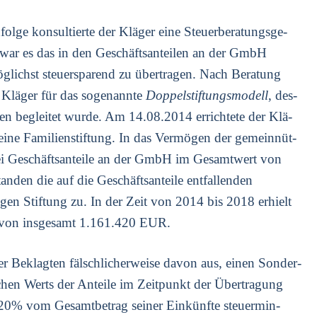
­ge kon­sul­tier­te der Klä­ger eine Steu­er­be­ra­tungs­ge­
iel war es das in den Geschäfts­an­tei­len an der GmbH
g­lichst steu­er­spa­rend zu über­tra­gen. Nach Bera­tung
 Klä­ger für das soge­nann­te
Dop­pel­stif­tungs­mo­dell
, des­
 beglei­tet wur­de. Am 14.08.2014 errich­te­te der Klä­
eine Fami­li­en­stif­tung. In das Ver­mö­gen der gemein­nüt­
zwei Geschäfts­an­tei­le an der GmbH im Gesamt­wert von
n­den die auf die Geschäfts­an­tei­le ent­fal­len­den
i­gen Stif­tung zu. In der Zeit von 2014 bis 2018 erhielt
e von ins­ge­samt 1.161.420 EUR.
 Beklag­ten fälsch­li­cher­wei­se davon aus, einen Son­der­
i­chen Werts der Antei­le im Zeit­punkt der Über­tra­gung
0% vom Gesamt­be­trag sei­ner Ein­künf­te steu­er­min­