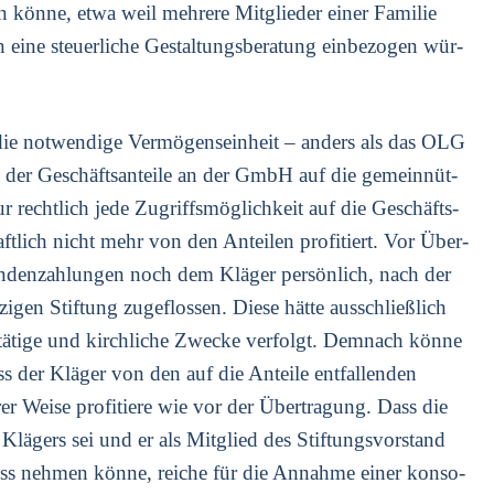
 kön­ne, etwa weil meh­re­re Mit­glie­der einer Fami­lie
ine steu­er­li­che Gestal­tungs­be­ra­tung ein­be­zo­gen wür­
die not­wen­di­ge Ver­mö­gens­ein­heit – anders als das OLG
g der Geschäfts­an­tei­le an der GmbH auf die gemein­nüt­
nur recht­lich jede Zugriffs­mög­lich­keit auf die Geschäfts­
schaft­lich nicht mehr von den Antei­len pro­fi­tiert. Vor Über­
n­den­zah­lun­gen noch dem Klä­ger per­sön­lich, nach der
gen Stif­tung zuge­flos­sen. Die­se hät­te aus­schließ­lich
tä­ti­ge und kirch­li­che Zwe­cke ver­folgt. Dem­nach kön­ne
 der Klä­ger von den auf die Antei­le ent­fal­len­den
rer Wei­se pro­fi­tie­re wie vor der Über­tra­gung. Dass die
Klä­gers sei und er als Mit­glied des Stif­tungs­vor­stand
uss neh­men kön­ne, rei­che für die Annah­me einer kon­so­