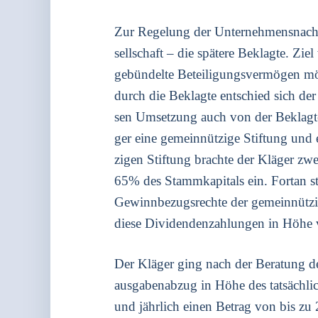
Zur Rege­lung der Unter­neh­mens­nach­fol
sell­schaft – die spä­te­re Beklag­te. Z
gebün­del­te Betei­li­gungs­ver­mö­gen mö
durch die Beklag­te ent­schied sich der
sen Umset­zung auch von der Beklag­ten
ger eine gemein­nüt­zi­ge Stif­tung und 
zi­gen Stif­tung brach­te der Klä­ger 
65% des Stamm­ka­pi­tals ein. Fort­an sta
Gewinn­be­zugs­rech­te der gemein­nüt­z
die­se Divi­den­den­zah­lun­gen in Höh
Der Klä­ger ging nach der Bera­tung der
aus­ga­ben­ab­zug in Höhe des tat­säch­l
und jähr­lich einen Betrag von bis zu 2