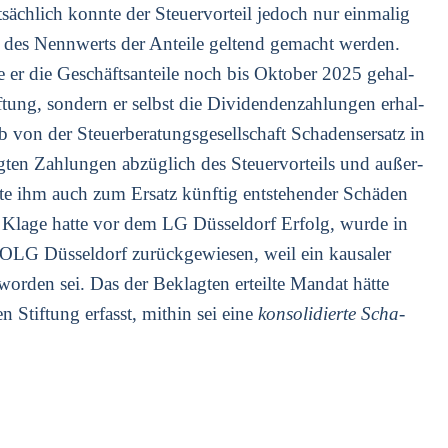
ch­lich konn­te der Steu­er­vor­teil jedoch nur ein­ma­lig
 des Nenn­werts der Antei­le gel­tend gemacht wer­den.
 er die Geschäfts­an­tei­le noch bis Okto­ber 2025 gehal­
if­tung, son­dern er selbst die Divi­den­den­zah­lun­gen erhal­
 von der Steu­er­be­ra­tungs­ge­sell­schaft Scha­dens­er­satz in
­ten Zah­lun­gen abzüg­lich des Steu­er­vor­teils und außer­
­te ihm auch zum Ersatz künf­tig ent­ste­hen­der Schä­den
e­te Kla­ge hat­te vor dem LG Düs­sel­dorf Erfolg, wur­de in
OLG Düs­sel­dorf zurück­ge­wie­sen, weil ein kau­sa­ler
or­den sei. Das der Beklag­ten erteil­te Man­dat hät­te
en Stif­tung erfasst, mit­hin sei eine
kon­so­li­dier­te Scha­