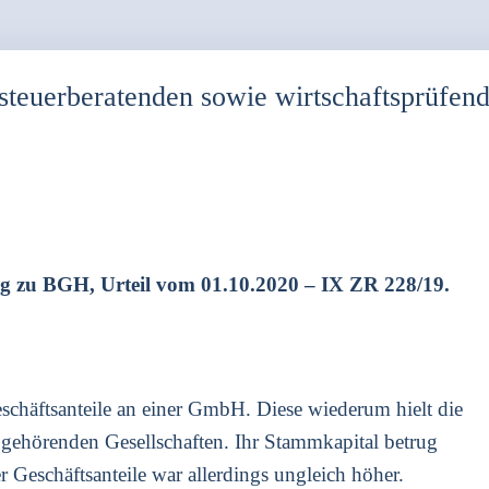
d steuerberatenden sowie wirtschaftsprüfen
­lung zu BGH, Urteil vom 01.10.2020 – IX ZR 228/19.
schäfts­an­tei­le an einer GmbH. Die­se wie­der­um hielt die
gehö­ren­den Gesell­schaf­ten. Ihr Stamm­ka­pi­tal betrug
 Geschäfts­an­tei­le war aller­dings ungleich höher.