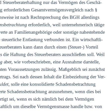
 Steu­er­be­ra­ter­haf­tung nur das Ver­mö­gen des Geschä­
g erfor­der­li­chen Gesamt­ver­mö­gens­ver­gleich nach §
ms­wei­se ist nach Recht­spre­chung des BGH aller­dings
ens­be­trach­tung
erfor­der­lich, weil unter­neh­me­risch täti­ge
­te an Fami­li­en­an­ge­hö­ri­ge oder sons­ti­ge nahe­ste­hen­de
teu­er­li­che Ent­las­tung ver­bun­den ist. Ein wirt­schaft­li­
u­er­be­ra­ters kann dann durch einen (Steu­er-) Vor­teil
 die Haf­tung des Steu­er­be­ra­ters aus­schlie­ßen soll. Weil
ng
aber, wie vor­be­schrie­ben, eine Aus­nah­me dar­stel­le,
n Vor­aus­set­zun­gen zuläs­sig. Maß­geb­lich sei zunächst
r­trags. Sei nach des­sen Inhalt die Ein­be­zie­hung der Ver­
l­det,
sol­le eine kon­so­li­dier­te Scha­dens­be­trach­tung
ier­te Scha­dens­be­trach­tung anzu­neh­men, wenn dies bei
­fer­tigt sei, wenn es sich näm­lich bei dem Ver­mö­gen
schaft­lich um die­sel­be Ver­mö­gens­mas­se hand­le bzw. von