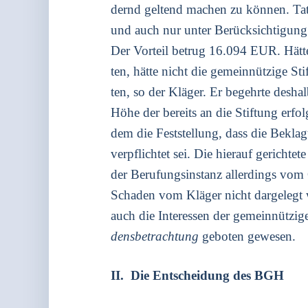
dernd gel­tend machen zu kön­nen. Tat­sä
und auch nur unter Berück­sich­ti­gung
Der Vor­teil betrug 16.094 EUR. Hät­te
ten, hät­te nicht die gemein­nüt­zi­ge St
ten, so der Klä­ger. Er begehr­te des­halb
Höhe der bereits an die Stif­tung erfolg
dem die Fest­stel­lung, dass die Beklag
ver­pflich­tet sei. Die hier­auf gerich­t
der Beru­fungs­in­stanz aller­dings vom 
Scha­den vom Klä­ger nicht dar­ge­legt w
auch die Inter­es­sen der gemein­nüt­zi­g
dens­be­trach­tung
gebo­ten gewe­sen.
II. Die Ent­schei­dung des BGH