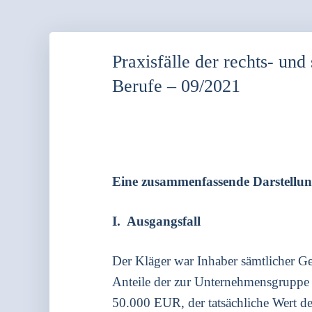
Praxisfälle der rechts- un
Berufe – 09/2021
Eine zusam­men­fas­sen­de Dar­stel
I. Aus­gangs­fall
Der Klä­ger war Inha­ber sämt­li­cher Ge
Antei­le der zur Unter­neh­mens­grup­pe 
50.000 EUR, der tat­säch­li­che Wert der