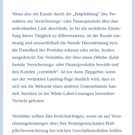
Wenn also ein Kun­de durch die „Emp­feh­lung“ des Ver­
mitt­lers ein Ver­si­che­rungs- oder Finanz­pro­dukt über den
indi­vi­du­el­len Link abschließt, ist für die recht­li­che Ein­stu­
fung die­ser Tätig­keit zu dif­fe­ren­zie­ren, ob der Kun­de ein­
deu­tig und unzwei­fel­haft die frem­de Dienst­leis­tung bzw.
die Fremd­heit des Pro­dukts erkennt oder nicht. Anders
aus­ge­drückt: Ein Ver­mitt­ler, der über einen (Werbe-)Link
frem­de Ver­si­che­rungs- oder Finanz­pro­duk­te bewirbt und
den Kun­den „ver­mit­telt“, ist nur dann Tipp­ge­ber, wenn
aus der ver­link­ten Landing-Page deut­lich wird, dass es
sich um die Web­sei­te eines ande­ren Unter­neh­mens han­
delt. Inso­fern ist bei White-Label-Lösun­gen beson­de­re
Vor­sicht gebo­ten.
Ver­mitt­ler soll­ten dies berück­sich­ti­gen, wenn sie auf Ver­si­
che­rungs­leis­tun­gen über ihre Ver­mö­gens­scha­den-Haft­
pflicht­ver­si­che­rung bei sol­chen Geschäfts­mo­del­len hof­fen.