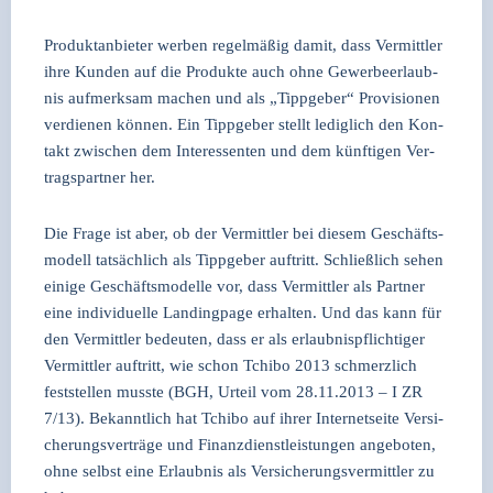
Pro­dukt­an­bie­ter wer­ben regel­mä­ßig damit, dass Ver­mitt­ler
ihre Kun­den auf die Pro­duk­te auch ohne Gewer­beer­laub­
nis auf­merk­sam machen und als „Tipp­ge­ber“ Pro­vi­sio­nen
ver­die­nen kön­nen. Ein Tipp­ge­ber stellt ledig­lich den Kon­
takt zwi­schen dem Inter­es­sen­ten und dem künf­ti­gen Ver­
trags­part­ner her.
Die Fra­ge ist aber, ob der Ver­mitt­ler bei die­sem Geschäfts­
mo­dell tat­säch­lich als Tipp­ge­ber auf­tritt. Schließ­lich sehen
eini­ge Geschäfts­mo­del­le vor, dass Ver­mitt­ler als Part­ner
eine indi­vi­du­el­le Landing­pa­ge erhal­ten. Und das kann für
den Ver­mitt­ler bedeu­ten, dass er als erlaub­nis­pflich­ti­ger
Ver­mitt­ler auf­tritt, wie schon Tchi­bo 2013 schmerz­lich
fest­stel­len muss­te (BGH, Urteil vom 28.11.2013 – I ZR
7/13). Bekannt­lich hat Tchi­bo auf ihrer Inter­net­sei­te Ver­si­
che­rungs­ver­trä­ge und Finanz­dienst­leis­tun­gen ange­bo­ten,
ohne selbst eine Erlaub­nis als Ver­si­che­rungs­ver­mitt­ler zu