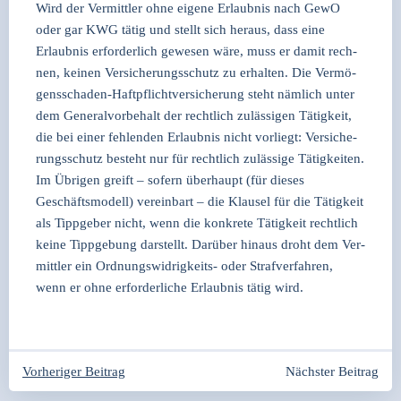
Wird der Ver­mitt­ler ohne eige­ne Erlaub­nis nach GewO
oder gar KWG tätig und stellt sich her­aus, dass eine
Erlaub­nis erfor­der­lich gewe­sen wäre, muss er damit rech­
nen, kei­nen Ver­si­che­rungs­schutz zu erhal­ten. Die Ver­mö­
gens­scha­den-Haft­pflicht­ver­si­che­rung steht näm­lich unter
dem Gene­ral­vor­be­halt der recht­lich zuläs­si­gen Tätig­keit,
die bei einer feh­len­den Erlaub­nis nicht vor­liegt: Ver­si­che­
rungs­schutz besteht nur für recht­lich zuläs­si­ge Tätig­kei­ten.
Im Übri­gen greift – sofern über­haupt (für die­ses
Geschäfts­mo­dell) ver­ein­bart – die Klau­sel für die Tätig­keit
als Tipp­ge­ber nicht, wenn die kon­kre­te Tätig­keit recht­lich
kei­ne Tipp­ge­bung dar­stellt. Dar­über hin­aus droht dem Ver­
mitt­ler ein Ord­nungs­wid­rig­keits- oder Straf­ver­fah­ren,
wenn er ohne erfor­der­li­che Erlaub­nis tätig wird.
Beitragsnavigation
Beitragsnavigation
Vorheriger Beitrag
Nächster Beitrag