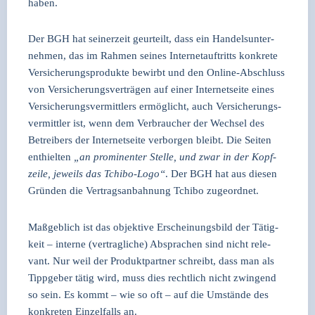
haben.
Der BGH hat sei­ner­zeit geur­teilt, dass ein Han­dels­un­ter­
neh­men, das im Rah­men sei­nes Inter­net­auf­tritts kon­kre­te
Ver­si­che­rungs­pro­duk­te bewirbt und den Online-Abschluss
von Ver­si­che­rungs­ver­trä­gen auf einer Inter­net­sei­te eines
Ver­si­che­rungs­ver­mitt­lers ermög­licht, auch Ver­si­che­rungs­
ver­mitt­ler ist, wenn dem Ver­brau­cher der Wech­sel des
Betrei­bers der Inter­net­sei­te ver­bor­gen bleibt. Die Sei­ten
ent­hiel­ten
„an pro­mi­nen­ter Stel­le, und zwar in der Kopf­
zei­le, jeweils das Tchi­bo-Logo“
. Der BGH hat aus die­sen
Grün­den die Ver­trags­an­bah­nung Tchi­bo zuge­ord­net.
Maß­geb­lich ist das objek­ti­ve Erschei­nungs­bild der Tätig­
keit – inter­ne (ver­trag­li­che) Abspra­chen sind nicht rele­
vant. Nur weil der Pro­dukt­part­ner schreibt, dass man als
Tipp­ge­ber tätig wird, muss dies recht­lich nicht zwin­gend
so sein. Es kommt – wie so oft – auf die Umstän­de des
kon­kre­ten Ein­zel­falls an.