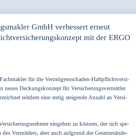
ngsmakler GmbH verbessert erneut
ichtversicherungskonzept mit der ERGO
ch­mak­ler für die Ver­mö­gens­scha­den-Haft­pflicht­ver­si­
eu­es Deckungs­kon­zept für Ver­si­che­rungs­ver­mitt­ler
r­zeich­net seit­dem eine ste­tig stei­gen­de Anzahl an Ver­si­
­si­che­rungs­neh­mer ein­ge­hen zu kön­nen, der sich spe­
 des Ver­mitt­lers, aber auch auf­grund der Geset­zes­än­de­