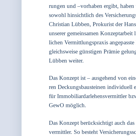
run­gen und –vor­ha­ben ergibt, hab
sowohl hin­sicht­lich des Ver­si­che­rung
Chris­ti­an Lüb­ben, Pro­ku­rist der H
unse­rer gemein­sa­men Kon­zept­ar­beit l
li­chen Ver­mitt­lungs­pra­xis ange­pas
gleichs­wei­se güns­ti­gen Prä­mie gelun­g
Lüb­ben wei­ter.
Das Kon­zept ist – aus­ge­hend von eine
ren Deckungs­bau­stei­nen indi­vi­du­ell e
für Immo­bi­li­ar­dar­le­hens­ver­mitt­ler 
GewO mög­lich.
Das Kon­zept berück­sich­tigt auch das E
ver­mitt­ler. So besteht Ver­si­che­rungs