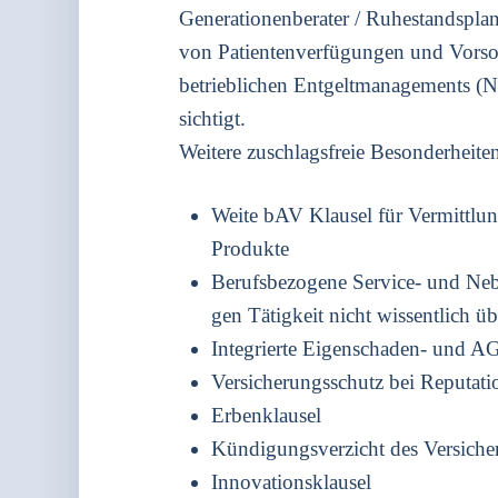
Gene­ra­tio­nen­be­ra­ter / Ruhe­stands­pla
von Pati­en­ten­ver­fü­gun­gen und Vor­
betrieb­li­chen Ent­gelt­ma­nage­ments (
sich­tigt.
Wei­te­re zuschlags­freie Beson­der­hei­t
Wei­te bAV Klau­sel für Ver­mitt­lun
Pro­duk­te
Berufs­be­zo­ge­ne Ser­vice- und Nebe
gen Tätig­keit nicht wis­sent­lich üb
Inte­grier­te Eigen­scha­den- und
Ver­si­che­rungs­schutz bei Repu­ta­ti
Erben­klau­sel
Kün­di­gungs­ver­zicht des Ver­si­che
Inno­va­ti­ons­klau­sel