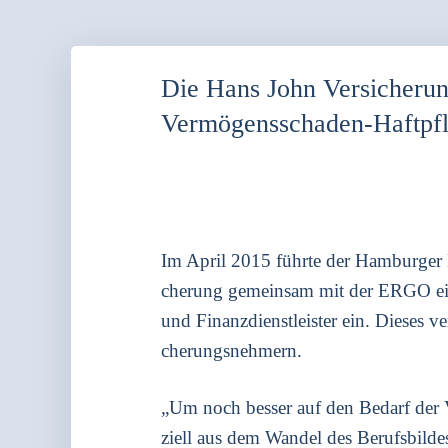
Die Hans John Versicheru
Vermögensschaden-Haftpfl
Im April 2015 führ­te der Ham­bur­ger Fa
che­rung gemein­sam mit der ERGO ein n
und Finanz­dienst­leis­ter ein. Die­ses ve
che­rungs­neh­mern.
„Um noch bes­ser auf den Bedarf der Ver
zi­ell aus dem Wan­del des Berufs­bil­des