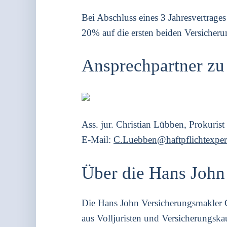
Bei Abschluss eines 3 Jah­res­ver­tra­ge
20% auf die ers­ten bei­den Ver­si­che­run
Ansprechpartner zu
Ass. jur. Chris­ti­an Lüb­ben, Pro­ku­rist
E‑Mail:
C.Luebben@haftpflichtexper
Über die Hans Joh
Die Hans John Ver­si­che­rungs­mak­l
aus Voll­ju­ris­ten und Ver­si­che­rungs­ka