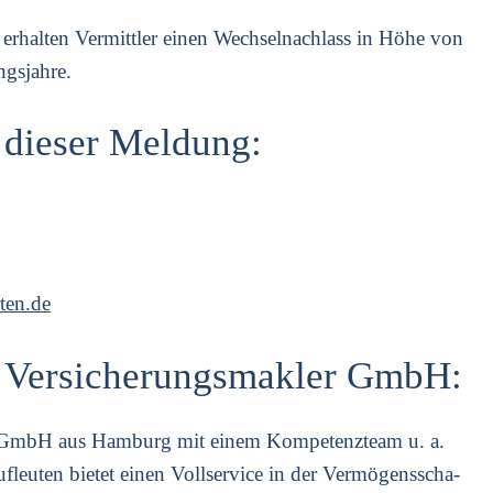
s erhal­ten Ver­mitt­ler einen Wech­sel­nach­lass in Höhe von
gs­jah­re.
 dieser Meldung:
ten.de
n Versicherungsmakler GmbH:
er GmbH aus Ham­burg mit einem Kom­pe­tenz­team u. a.
uf­leu­ten bie­tet einen Voll­ser­vice in der Ver­mö­gens­scha­