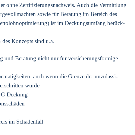
­ner ohne Zer­ti­fi­zie­rungs­nach­weis. Auch die Ver­mitt­lung
sor­ge­voll­mach­ten sowie für Bera­tung im Bereich des
Net­to­lohn­op­ti­mie­rung) ist im Deckungs­um­fang berück­
en des Kon­zepts sind u.a.
g und Bera­tung nicht nur für ver­si­che­rungs­för­mi­ge
n­tä­tig­kei­ten, auch wenn die Gren­ze der unzu­läs­si­
er­schrit­ten wur­de
 AGG Deckung
­ons­schä­den
­rers im Scha­den­fall