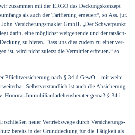
en wir zusam­men mit der ERGO das Deckungs­kon­zept
s­um­fangs als auch der Tari­fie­rung erneu­ert“, so Ass. jur.
ans John Ver­si­che­rungs­mak­ler GmbH. „Der Schwer­punkt
iegt dar­in, eine mög­lichst weit­ge­hen­de und der tat­säch­
s­te Deckung zu bie­ten. Dass uns dies zudem zu einer ver­
en ist, wird nicht zuletzt die Ver­mitt­ler erfreu­en.“ so
r Pflicht­ver­si­che­rung nach § 34 d GewO – mit wei­te­
rwei­ter­bar. Selbst­ver­ständ­lich ist auch die Absi­che­rung
bzw. Hono­rar-Immo­bi­li­ar­dar­le­hens­be­ra­ter gemäß § 34 i
rschlie­ßen neu­er Ver­triebs­we­ge durch Ver­si­che­rungs­
­schutz bereits in der Grund­de­ckung für die Tätig­keit als