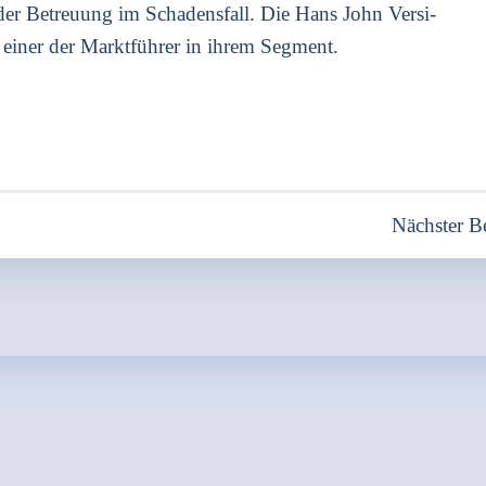
n­der Betreu­ung im Scha­dens­fall. Die Hans John Ver­si­
 einer der Markt­füh­rer in ihrem Seg­ment.
Beitragsnavigation
Nächster Be