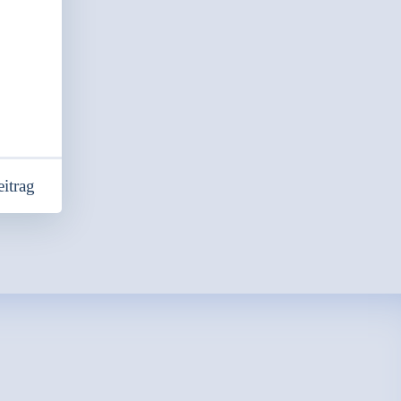
itrag