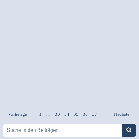
Posts
Posts
Page
Page
Page
Page
Page
Posts
Page
Vorherige
1
…
33
34
35
36
37
Nächste
navigation
navigation
navigati