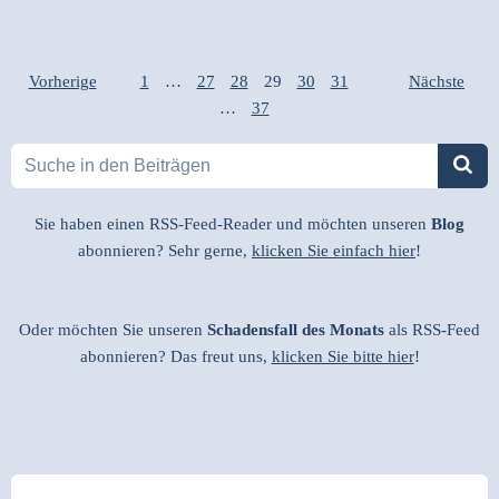
Posts
Posts
Page
Page
Page
Page
Page
Posts
Page
Vorherige
1
…
27
28
29
30
31
Nächste
Page
…
37
navigation
navigation
navigati
Sie haben einen RSS-Feed-Reader und möchten unseren
Blog
abonnieren? Sehr gerne,
klicken Sie einfach hier
!
Oder möchten Sie unseren
Schadensfall des Monats
als RSS-Feed
abonnieren? Das freut uns,
klicken Sie bitte hier
!