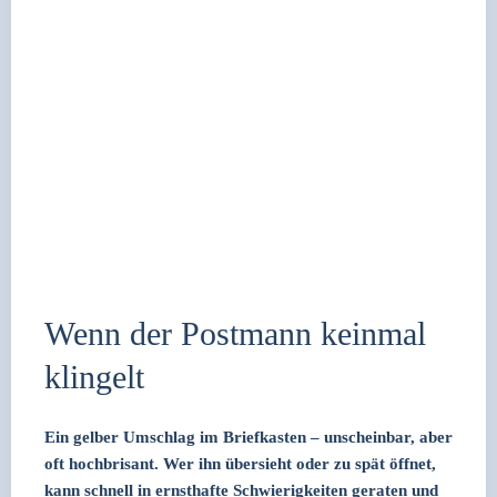
Wenn der Postmann keinmal
klingelt
Ein gel­ber Umschlag im Brief­kas­ten – unschein­bar, aber
oft hoch­bri­sant. Wer ihn über­sieht oder zu spät öff­net,
kann schnell in ernst­haf­te Schwie­rig­kei­ten gera­ten und