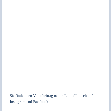
Sie fin­den den Video­bei­trag neben
Lin­ke­dIn
auch auf
Insta­gram
und
Face­book