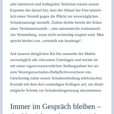
sehr inten­si­ven und kol­le­gia­len Tele­fo­nat wie­sen unse­re
Exper­ten ihn dar­auf hin, dass der Ablauf der Frist tat­säch­
lich einen Ver­stoß gegen die Pflicht zur unver­züg­li­chen
Scha­den­an­zei­ge dar­stellt. Zudem droh­te bereits der Erlass
eines Ver­säum­nis­ur­teils – eine auto­ma­ti­sche erst­in­stanz­li­
che Ver­ur­tei­lung, wenn nicht recht­zei­tig reagiert wird. Man
spricht hier­bei von „ver­ur­teilt wie bean­tragt“.
Auf unse­ren dring­li­chen Rat hin sam­mel­te der Mak­ler
unver­züg­lich alle rele­van­ten Unter­la­gen und reich­te sie
mit sei­ner eigen­ver­ant­wort­li­chen Stel­lung­nah­me bei sei­
nem Ver­mö­gens­scha­den-Haft­pflicht­ver­si­che­rer ein.
Gleich­zei­tig nahm unse­re Scha­den­ab­tei­lung tele­fo­ni­schen
Kon­takt mit dem dort zustän­di­gen Kol­le­gen auf, um direkt
mög­li­che Schrit­te zur Scha­dens­be­gren­zung abzu­stim­men.
Immer im Gespräch bleiben –