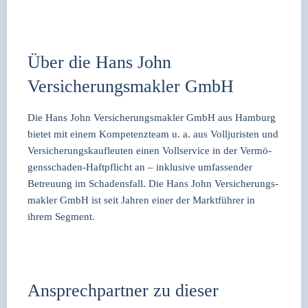
Über die Hans John
Versicherungsmakler GmbH
Die Hans John Ver­si­che­rungs­mak­ler GmbH aus Ham­burg
bie­tet mit einem Kom­pe­tenz­team u. a. aus Voll­ju­ris­ten und
Ver­si­che­rungs­kauf­leu­ten einen Voll­ser­vice in der Ver­mö­
gens­scha­den-Haft­pflicht an – inklu­si­ve umfas­sen­der
Betreu­ung im Scha­dens­fall. Die Hans John Ver­si­che­rungs­
mak­ler GmbH ist seit Jah­ren einer der Markt­füh­rer in
ihrem Seg­ment.
Ansprechpartner zu dieser