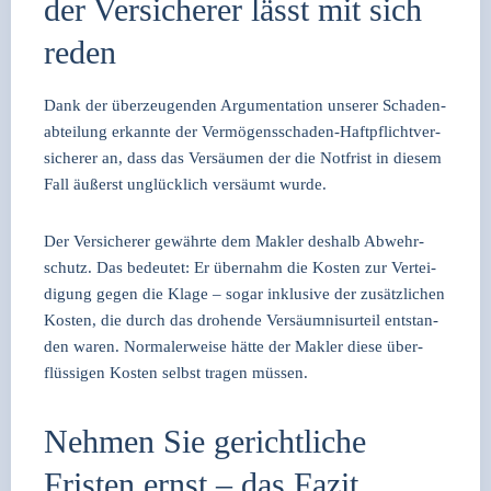
der Versicherer lässt mit sich
reden
Dank der über­zeu­gen­den Argu­men­ta­ti­on unse­rer Scha­den­
ab­tei­lung erkann­te der Ver­mö­gens­scha­den-Haft­pflicht­ver­
si­che­rer an, dass das Ver­säu­men der die Not­frist in die­sem
Fall äußerst unglück­lich ver­säumt wur­de.
Der Ver­si­che­rer gewähr­te dem Mak­ler des­halb Abwehr­
schutz. Das bedeu­tet: Er über­nahm die Kos­ten zur Ver­tei­
di­gung gegen die Kla­ge – sogar inklu­si­ve der zusätz­li­chen
Kos­ten, die durch das dro­hen­de Ver­säum­nis­ur­teil ent­stan­
den waren. Nor­ma­ler­wei­se hät­te der Mak­ler die­se über­
flüs­si­gen Kos­ten selbst tra­gen müs­sen.
Nehmen Sie gerichtliche
Fristen ernst – das Fazit