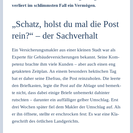
ver­liert im schlimms­ten Fall ein Ver­mö­gen.
„Schatz, holst du mal die Post
rein?“ – der Sachverhalt
Ein Ver­si­che­rungs­mak­ler aus einer klei­nen Stadt war als
Exper­te für Gebäu­de­ver­si­che­run­gen bekannt. Sei­ne Kom­
pe­tenz brach­te ihm vie­le Kun­den – aber auch einen eng
getak­te­ten Zeit­plan. An einem beson­ders hek­ti­schen Tag
bat er daher sei­ne Ehe­frau, die Post rein­zu­ho­len. Die leer­te
den Brief­kas­ten, leg­te die Post auf die Abla­ge und bemerk­
te nicht, dass dabei eini­ge Brie­fe unbe­merkt dahin­ter
rutsch­ten – dar­un­ter ein auf­fäl­li­ger gel­ber Umschlag. Erst
drei Wochen spä­ter fiel dem Mak­ler der Umschlag auf. Als
er ihn öff­ne­te, stell­te er erschro­cken fest: Es war eine Kla­
ge­schrift des ört­li­chen Land­ge­richts.