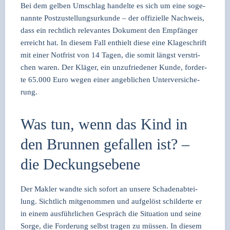
Bei dem gel­ben Umschlag han­del­te es sich um eine soge­
nann­te Post­zu­stel­lungs­ur­kun­de – der offi­zi­el­le Nach­weis,
dass ein recht­lich rele­van­tes Doku­ment den Emp­fän­ger
erreicht hat. In die­sem Fall ent­hielt die­se eine Kla­ge­schrift
mit einer Not­frist von 14 Tagen, die somit längst ver­stri­
chen waren. Der Klä­ger, ein unzu­frie­de­ner Kun­de, for­der­
te 65.000 Euro wegen einer angeb­li­chen Unter­ver­si­che­
rung.
Was tun, wenn das Kind in
den Brunnen gefallen ist? –
die Deckungsebene
Der Mak­ler wand­te sich sofort an unse­re Scha­den­ab­tei­
lung. Sicht­lich mit­ge­nom­men und auf­ge­löst schil­der­te er
in einem aus­führ­li­chen Gespräch die Situa­ti­on und sei­ne
Sor­ge, die For­de­rung selbst tra­gen zu müs­sen. In die­sem