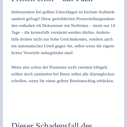
Ins­be­son­de­re bei gel­ben Umschlä­gen ist höchs­te Auf­merk­
sam­keit gefragt! Die­se gericht­li­chen Post­zu­stel­lungs­ur­kun­
den ent­hal­ten oft Doku­men­te mit Not­fris­ten – meist nur 14
Tage – die kei­nes­falls ver­säumt wer­den dür­fen. Andern­
falls dro­hen nicht nur hohe Gerichts­kos­ten, son­dern auch
ein auto­ma­ti­sches Urteil gegen Sie, selbst wenn die eigent­
li­chen Vor­wür­fe unbe­grün­det sind!
Wenn also schon der Post­mann nicht zwei­mal klin­gelt,
soll­ten doch zumin­dest bei Ihnen selbst alle Alarm­glo­cken
schril­len, wenn Sie einen gel­ben Brief­um­schlag erbli­cken.
Dieser Schadensfall des