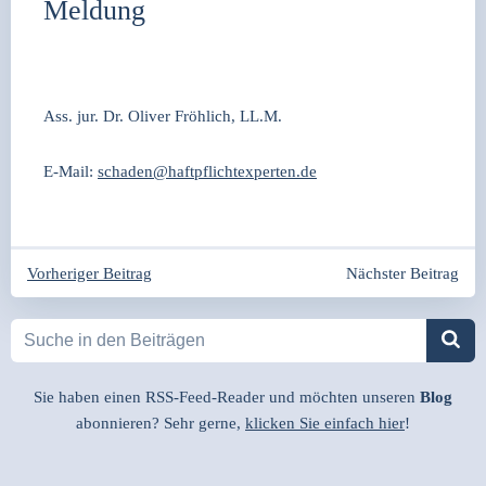
Meldung
Ass. jur. Dr. Oli­ver Fröh­lich, LL.M.
E‑Mail:
schaden@haftpflichtexperten.de
Beitragsnavigation
Beitragsnavigation
Vorheriger Beitrag
Nächster Beitrag
Sie haben einen RSS-Feed-Reader und möchten unseren
Blog
abonnieren? Sehr gerne,
klicken Sie einfach hier
!