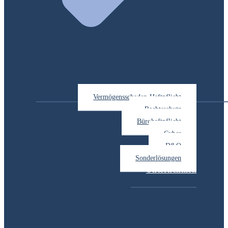
Vermögensschaden-Haftpflicht
Rechtsschutz
Bürohaftpflicht
Cyber
D&O
Sonderlösungen
Unternehmen