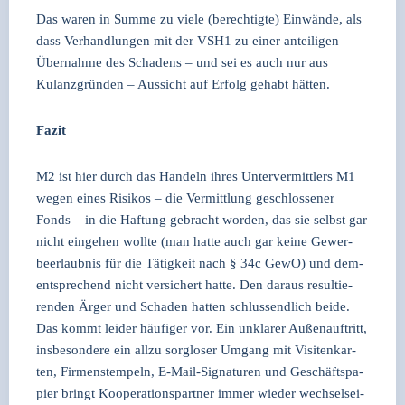
Das waren in Sum­me zu vie­le (berech­tig­te) Ein­wän­de, als
dass Ver­hand­lun­gen mit der VSH1 zu einer antei­li­gen
Über­nah­me des Scha­dens – und sei es auch nur aus
Kulanz­grün­den – Aus­sicht auf Erfolg gehabt hät­ten.
Fazit
M2 ist hier durch das Han­deln ihres Unter­ver­mitt­lers M1
wegen eines Risi­kos – die Ver­mitt­lung geschlos­se­ner
Fonds – in die Haf­tung gebracht wor­den, das sie selbst gar
nicht ein­ge­hen woll­te (man hat­te auch gar kei­ne Gewer­
beer­laub­nis für die Tätig­keit nach § 34c GewO) und dem­
entspre­chend nicht ver­si­chert hat­te. Den dar­aus resul­tie­
ren­den Ärger und Scha­den hat­ten schluss­end­lich bei­de.
Das kommt lei­der häu­fi­ger vor. Ein unkla­rer Außen­auf­tritt,
ins­be­son­de­re ein all­zu sorg­lo­ser Umgang mit Visi­ten­kar­
ten, Fir­men­stem­peln, E‑Mail-Signa­tu­ren und Geschäfts­pa­
pier bringt Koope­ra­ti­ons­part­ner immer wie­der wech­sel­sei­