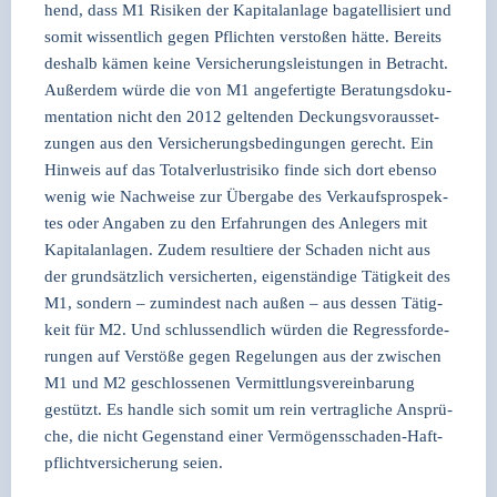
hend, dass M1 Risi­ken der Kapi­tal­an­la­ge baga­tel­li­siert und
somit wis­sent­lich gegen Pflich­ten ver­sto­ßen hät­te. Bereits
des­halb kämen kei­ne Ver­si­che­rungs­leis­tun­gen in Betracht.
Außer­dem wür­de die von M1 ange­fer­tig­te Bera­tungs­do­ku­
men­ta­ti­on nicht den 2012 gel­ten­den Deckungs­vor­aus­set­
zun­gen aus den Ver­si­che­rungs­be­din­gun­gen gerecht. Ein
Hin­weis auf das Total­ver­lust­ri­si­ko fin­de sich dort eben­so
wenig wie Nach­wei­se zur Über­ga­be des Ver­kaufs­pro­spek­
tes oder Anga­ben zu den Erfah­run­gen des Anle­gers mit
Kapi­tal­an­la­gen. Zudem resul­tie­re der Scha­den nicht aus
der grund­sätz­lich ver­si­cher­ten, eigen­stän­di­ge Tätig­keit des
M1, son­dern – zumin­dest nach außen – aus des­sen Tätig­
keit für M2. Und schluss­end­lich wür­den die Regress­for­de­
run­gen auf Ver­stö­ße gegen Rege­lun­gen aus der zwi­schen
M1 und M2 geschlos­se­nen Ver­mitt­lungs­ver­ein­ba­rung
gestützt. Es hand­le sich somit um rein ver­trag­li­che Ansprü­
che, die nicht Gegen­stand einer Ver­mö­gens­scha­den-Haft­
pflicht­ver­si­che­rung sei­en.