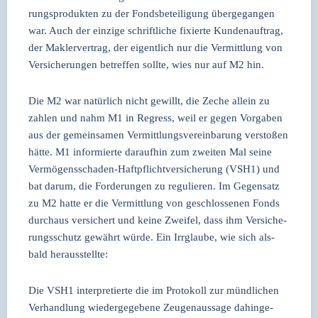
rungs­pro­duk­ten zu der Fonds­be­tei­li­gung über­ge­gan­gen
war. Auch der ein­zi­ge schrift­li­che fixier­te Kun­den­auf­trag,
der Mak­ler­ver­trag, der eigent­lich nur die Ver­mitt­lung von
Ver­si­che­run­gen betref­fen soll­te, wies nur auf M2 hin.
Die M2 war natür­lich nicht gewillt, die Zeche allein zu
zah­len und nahm M1 in Regress, weil er gegen Vor­ga­ben
aus der gemein­sa­men Ver­mitt­lungs­ver­ein­ba­rung ver­sto­ßen
hät­te. M1 infor­mier­te dar­auf­hin zum zwei­ten Mal sei­ne
Ver­mö­gens­scha­den-Haft­pflicht­ver­si­che­rung (VSH1) und
bat dar­um, die For­de­run­gen zu regu­lie­ren. Im Gegen­satz
zu M2 hat­te er die Ver­mitt­lung von geschlos­se­nen Fonds
durch­aus ver­si­chert und kei­ne Zwei­fel, dass ihm Ver­si­che­
rungs­schutz gewährt wür­de. Ein Irr­glau­be, wie sich als­
bald her­aus­stell­te:
Die VSH1 inter­pre­tier­te die im Pro­to­koll zur münd­li­chen
Ver­hand­lung wie­der­ge­ge­be­ne Zeu­gen­aus­sa­ge dahin­ge­