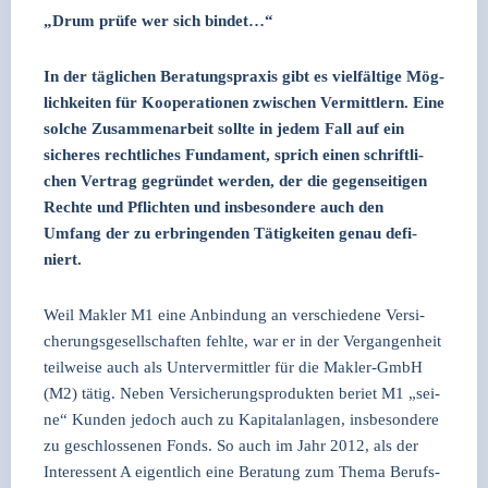
„Drum prü­fe wer sich bin­det…“
In der täg­li­chen Bera­tungs­pra­xis gibt es viel­fäl­ti­ge Mög­
lich­kei­ten für Koope­ra­tio­nen zwi­schen Ver­mitt­lern. Eine
sol­che Zusam­men­ar­beit soll­te in jedem Fall auf ein
siche­res recht­li­ches Fun­da­ment, sprich einen schrift­li­
chen Ver­trag gegrün­det wer­den, der die gegen­sei­ti­gen
Rech­te und Pflich­ten und ins­be­son­de­re auch den
Umfang der zu erbrin­gen­den Tätig­kei­ten genau defi­
niert.
Weil Mak­ler M1 eine Anbin­dung an ver­schie­de­ne Ver­si­
che­rungs­ge­sell­schaf­ten fehl­te, war er in der Ver­gan­gen­heit
teil­wei­se auch als Unter­ver­mitt­ler für die Mak­ler-GmbH
(M2) tätig. Neben Ver­si­che­rungs­pro­duk­ten beriet M1 „sei­
ne“ Kun­den jedoch auch zu Kapi­tal­an­la­gen, ins­be­son­de­re
zu geschlos­se­nen Fonds. So auch im Jahr 2012, als der
Inter­es­sent A eigent­lich eine Bera­tung zum The­ma Berufs­