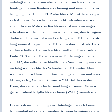
un­fä­hig­keit erbat, dann aber außer­dem auch noch eine
fonds­ge­bun­de­ne Ren­ten­ver­si­che­rung und eine Schiffs­be­
tei­li­gung über 15.000 EUR abschloss. Mit letz­te­rer zeig­te
sich A in der Rück­schau lei­der nicht zufrie­den – er war
zuvor diver­se Male von Rechts­an­walts­kanz­lei­en ange­
schrie­ben wor­den, die ihm ver­si­chert hat­ten, den Anle­gern
dro­he ein Total­ver­lust – und ver­lang­te von M1 die Erstat­
tung sei­ner Anla­ge­sum­me. M1 lehn­te dies brüsk ab. Dar­
auf­hin schal­te­te A einen Rechts­an­walt ein. Die­ser setz­te
Ende 2018 ein an M2 adres­sier­tes For­de­rungs­schrei­ben
auf. M2, die selbst aus­schließ­lich als Ver­si­che­rungs­mak­le­
rin tätig war, reich­te das Schrei­ben an M1 wei­ter. Man
wähn­te sich zu Unrecht in Anspruch genom­men und wies
M1 an, sich „
dar­um zu küm­mern.
“ M1 tat dies in der
Form, dass er eine Scha­dens­mel­dung an sei­nen Ver­mö­
gens­scha­den-Haft­pflicht­ver­si­che­rer (VSH1) ver­an­lass­te.
Die­ser sah nach Sich­tung der Unter­la­gen jedoch kei­ne
Not­wen­dig­keit aktiv zu wer­den. Anspruchs­geg­ner sei die