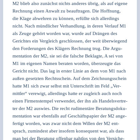
M2 blieb also zunächst nichts ande­res übrig, als auf eige­ne
Rech­nung einen Anwalt zu beauf­tra­gen. Die Hoff­nung,
die Kla­ge abweh­ren zu kön­nen, erfüll­te sich aller­dings
nicht. Nach münd­li­cher Ver­hand­lung, in deren Ver­lauf M1
als Zeu­ge gehört wor­den war, wur­de auf Drän­gen des
Gerich­tes ein Ver­gleich geschlos­sen, der weit über­wie­gend
den For­de­run­gen des Klä­gers Rech­nung trug. Die Argu­
men­ta­ti­on der M2, sie sei die fal­sche Beklag­te, A sei von
M1 im eige­nen Namen bera­ten wor­den, über­zeug­te das
Gericht nicht. Das lag in ers­ter Linie an dem von M1 nach
außen gesetz­ten Rechts­schein. Auf dem Zeich­nungs­schein
hat­te M1 sich zwar selbst mit Unter­schrift im Feld „Ver­
mitt­ler“ ver­ewigt, aller­dings hat­te er zugleich auch noch
einen Fir­men­stem­pel ver­wen­det, der ihn als Han­dels­ver­tre­
ter der M2 aus­wies. Die recht rudi­men­tä­re Bera­tungs­do­ku­
men­ta­ti­on war eben­falls auf Geschäfts­pa­pier der M2 ange­
fer­tigt wor­den, was zwar nicht dem Wil­len der M2 ent­
sprach, zumin­dest aber inso­fern kon­se­quent war, als dass
man bei der Bera­tung offen­bar naht­los von den Ver­si­che­