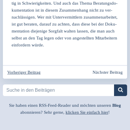
tig in Schwie­rig­kei­ten. Und auch das The­ma Bera­tungs­do­
ku­men­ta­ti­on ist in die­sem Zusam­men­hang nicht zu ver­
nach­läs­si­gen. Wer mit Unter­ver­mitt­lern zusam­men­ar­bei­tet,
ist gut bera­ten, dar­auf zu ach­ten, dass die­se bei der Doku­
men­ta­ti­on die­je­ni­ge Sorg­falt wal­ten las­sen, die man auch
selbst an den Tag legen oder von ange­stell­ten Mit­ar­bei­tern
ein­for­dern wür­de.
Beitragsnavigation
Beitragsnavigation
Vorheriger Beitrag
Nächster Beitrag
Sie haben einen RSS-Feed-Reader und möchten unseren
Blog
abonnieren? Sehr gerne,
klicken Sie einfach hier
!