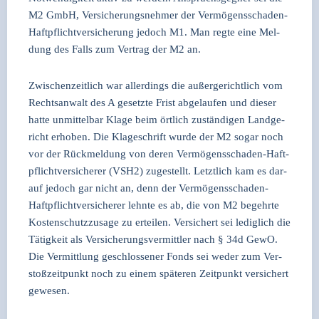
M2 GmbH, Ver­si­che­rungs­neh­mer der Ver­mö­gens­scha­den-
Haft­pflicht­ver­si­che­rung jedoch M1. Man reg­te eine Mel­
dung des Falls zum Ver­trag der M2 an.
Zwi­schen­zeit­lich war aller­dings die außer­ge­richt­lich vom
Rechts­an­walt des A gesetz­te Frist abge­lau­fen und die­ser
hat­te unmit­tel­bar Kla­ge beim ört­lich zustän­di­gen Land­ge­
richt erho­ben. Die Kla­ge­schrift wur­de der M2 sogar noch
vor der Rück­mel­dung von deren Ver­mö­gens­scha­den-Haft­
pflicht­ver­si­che­rer (VSH2) zuge­stellt. Letzt­lich kam es dar­
auf jedoch gar nicht an, denn der Ver­mö­gens­scha­den-
Haft­pflicht­ver­si­che­rer lehn­te es ab, die von M2 begehr­te
Kos­ten­schutz­zu­sa­ge zu ertei­len. Ver­si­chert sei ledig­lich die
Tätig­keit als Ver­si­che­rungs­ver­mitt­ler nach § 34d GewO.
Die Ver­mitt­lung geschlos­se­ner Fonds sei weder zum Ver­
stoß­zeit­punkt noch zu einem spä­te­ren Zeit­punkt ver­si­chert
gewe­sen.