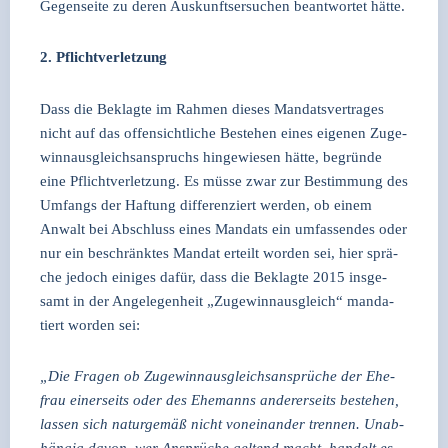
Gegen­sei­te zu deren Aus­kunfts­er­su­chen beant­wor­tet hät­te.
2. Pflicht­ver­let­zung
Dass die Beklag­te im Rah­men die­ses Man­dats­ver­tra­ges
nicht auf das offen­sicht­li­che Bestehen eines eige­nen Zuge­
winn­aus­gleichs­an­spruchs hin­ge­wie­sen hät­te, begrün­de
eine Pflicht­ver­let­zung. Es müs­se zwar zur Bestim­mung des
Umfangs der Haf­tung dif­fe­ren­ziert wer­den, ob einem
Anwalt bei Abschluss eines Man­dats ein umfas­sen­des oder
nur ein beschränk­tes Man­dat erteilt wor­den sei, hier sprä­
che jedoch eini­ges dafür, dass die Beklag­te 2015 ins­ge­
samt in der Ange­le­gen­heit „Zuge­winn­aus­gleich“ man­da­
tiert wor­den sei:
„Die Fra­gen ob Zuge­winn­aus­gleichs­an­sprü­che der Ehe­
frau einer­seits oder des Ehe­manns ande­rer­seits bestehen,
las­sen sich natur­ge­mäß nicht von­ein­an­der tren­nen. Unab­
hän­gig davon, wer Ansprü­che gel­tend macht, han­delt es