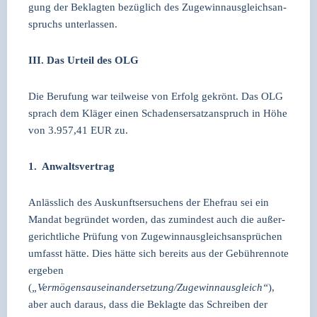
gung der Beklag­ten bezüg­lich des Zuge­winn­aus­gleichs­an­
spruchs unter­las­sen.
III. Das Urteil des OLG
Die Beru­fung war teil­wei­se von Erfolg gekrönt. Das OLG
sprach dem Klä­ger einen Scha­dens­er­satz­an­spruch in Höhe
von 3.957,41 EUR zu.
1. Anwalts­ver­trag
Anläss­lich des Aus­kunfts­er­su­chens der Ehe­frau sei ein
Man­dat begrün­det wor­den, das zumin­dest auch die außer­
ge­richt­li­che Prü­fung von Zuge­winn­aus­gleichs­an­sprü­chen
umfasst hät­te. Dies hät­te sich bereits aus der Gebüh­ren­no­te
erge­ben
(
„Vermögensauseinandersetzung/Zugewinnausgleich“
),
aber auch dar­aus, dass die Beklag­te das Schrei­ben der