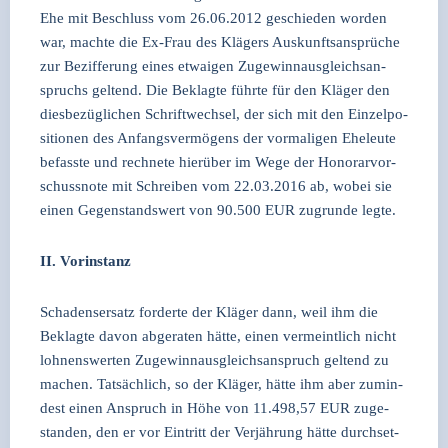
Ehe mit Beschluss vom 26.06.2012 geschie­den wor­den
war, mach­te die Ex-Frau des Klä­gers Aus­kunfts­an­sprü­che
zur Bezif­fe­rung eines etwa­igen Zuge­winn­aus­gleichs­an­
spruchs gel­tend. Die Beklag­te führ­te für den Klä­ger den
dies­be­züg­li­chen Schrift­wech­sel, der sich mit den Ein­zel­po­
si­tio­nen des Anfangs­ver­mö­gens der vor­ma­li­gen Ehe­leu­te
befass­te und rech­ne­te hier­über im Wege der Hono­rar­vor­
schuss­no­te mit Schrei­ben vom 22.03.2016 ab, wobei sie
einen Gegen­stands­wert von 90.500 EUR zugrun­de leg­te.
II. Vor­in­stanz
Scha­dens­er­satz for­der­te der Klä­ger dann, weil ihm die
Beklag­te davon abge­ra­ten hät­te, einen ver­meint­lich nicht
loh­nens­wer­ten Zuge­winn­aus­gleichs­an­spruch gel­tend zu
machen. Tat­säch­lich, so der Klä­ger, hät­te ihm aber zumin­
dest einen Anspruch in Höhe von 11.498,57 EUR zuge­
stan­den, den er vor Ein­tritt der Ver­jäh­rung hät­te durch­set­