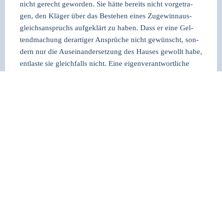
nicht gerecht gewor­den. Sie hät­te bereits nicht vor­ge­tra­
gen, den Klä­ger über das Bestehen eines Zuge­winn­aus­
gleichs­an­spruchs auf­ge­klärt zu haben. Dass er eine Gel­
tend­ma­chung der­ar­ti­ger Ansprü­che nicht gewünscht, son­
dern nur die Aus­ein­an­der­set­zung des Hau­ses gewollt habe,
ent­las­te sie gleich­falls nicht. Eine eigen­ver­ant­wort­li­che
Ent­schei­dung wäre dem Klä­ger schließ­lich erst nach ent­
spre­chen­der Auf­klä­rung mög­lich gewe­sen. Zudem miss­
ver­ste­he die Beklag­te den Zusam­men­hang zwi­schen Zuge­
winn­aus­gleichs­an­sprü­chen und Ver­mö­gens­aus­ein­an­der­set­
zung. Mit dem Zuge­winn­aus­gleichs­an­spruch wür­de der
(unter­schied­li­che) Zuge­winn der Ehe­leu­te durch eine
Geld­for­de­rung aus­ge­gli­chen, aber kei­ne Ver­tei­lung der im
Mit­ei­gen­tum ste­hen­den Ver­mö­gens­wer­te. Die Aus­ein­an­
der­set­zung des Mit­ei­gen­tums am Haus­an­we­sen kön­ne
dage­gen nöti­gen­falls durch Tei­lungs­ver­stei­ge­rung erfol­
gen, einen unmit­tel­ba­ren Zusam­men­hang zwi­schen die­sen
Pro­blem­krei­sen gäbe es nicht. Die Ein­schät­zung der
Beklag­ten, Zuge­winn­aus­gleichs­an­sprü­che könn­ten im