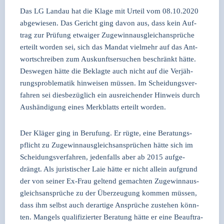
Das LG Land­au hat die Kla­ge mit Urteil vom 08.10.2020
abge­wie­sen. Das Gericht ging davon aus, dass kein Auf­
trag zur Prü­fung etwa­iger Zuge­winn­aus­gleich­an­sprü­che
erteilt wor­den sei, sich das Man­dat viel­mehr auf das Ant­
wort­schrei­ben zum Aus­kunfts­er­su­chen beschränkt hät­te.
Des­we­gen hät­te die Beklag­te auch nicht auf die Ver­jäh­
rungs­pro­ble­ma­tik hin­wei­sen müs­sen. Im Schei­dungs­ver­
fah­ren sei dies­be­züg­lich ein aus­rei­chen­der Hin­weis durch
Aus­hän­di­gung eines Merk­blatts erteilt wor­den.
Der Klä­ger ging in Beru­fung. Er rüg­te, eine Bera­tungs­
pflicht zu Zuge­winn­aus­gleichs­an­sprü­chen hät­te sich im
Schei­dungs­ver­fah­ren, jeden­falls aber ab 2015 auf­ge­
drängt. Als juris­ti­scher Laie hät­te er nicht allein auf­grund
der von sei­ner Ex-Frau gel­tend gemach­ten Zuge­winn­aus­
gleichs­an­sprü­che zu der Über­zeu­gung kom­men müs­sen,
dass ihm selbst auch der­ar­ti­ge Ansprü­che zuste­hen könn­
ten. Man­gels qua­li­fi­zier­ter Bera­tung hät­te er eine Beauf­tra­