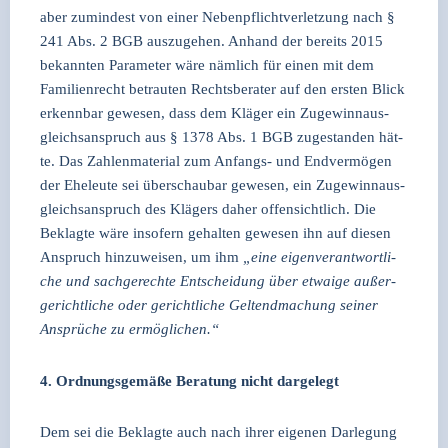
aber zumin­dest von einer Neben­pflicht­ver­let­zung nach §
241 Abs. 2 BGB aus­zu­ge­hen. Anhand der bereits 2015
bekann­ten Para­me­ter wäre näm­lich für einen mit dem
Fami­li­en­recht betrau­ten Rechts­be­ra­ter auf den ers­ten Blick
erkenn­bar gewe­sen, dass dem Klä­ger ein Zuge­winn­aus­
gleichs­an­spruch aus § 1378 Abs. 1 BGB zuge­stan­den hät­
te. Das Zah­len­ma­te­ri­al zum Anfangs- und End­ver­mö­gen
der Ehe­leu­te sei über­schau­bar gewe­sen, ein Zuge­winn­aus­
gleichs­an­spruch des Klä­gers daher offen­sicht­lich. Die
Beklag­te wäre inso­fern gehal­ten gewe­sen ihn auf die­sen
Anspruch hin­zu­wei­sen, um ihm
„eine eigen­ver­ant­wort­li­
che und sach­ge­rech­te Ent­schei­dung über etwa­ige außer­
ge­richt­li­che oder gericht­li­che Gel­tend­ma­chung sei­ner
Ansprü­che zu ermög­li­chen.“
4. Ord­nungs­ge­mä­ße Bera­tung nicht dar­ge­legt
Dem sei die Beklag­te auch nach ihrer eige­nen Dar­le­gung