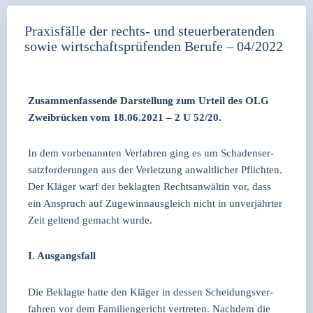
Praxisfälle der rechts- und steuerberatenden
sowie wirtschaftsprüfenden Berufe – 04/2022
Zusam­men­fas­sen­de Dar­stel­lung zum Urteil des OLG
Zwei­brü­cken vom 18.06.2021 – 2 U 52/20.
In dem vor­be­nann­ten Ver­fah­ren ging es um Scha­dens­er­
satz­for­de­run­gen aus der Ver­let­zung anwalt­li­cher Pflich­ten.
Der Klä­ger warf der beklag­ten Rechts­an­wäl­tin vor, dass
ein Anspruch auf Zuge­winn­aus­gleich nicht in unver­jähr­ter
Zeit gel­tend gemacht wur­de.
I. Aus­gangs­fall
Die Beklag­te hat­te den Klä­ger in des­sen Schei­dungs­ver­
fah­ren vor dem Fami­li­en­ge­richt ver­tre­ten. Nach­dem die