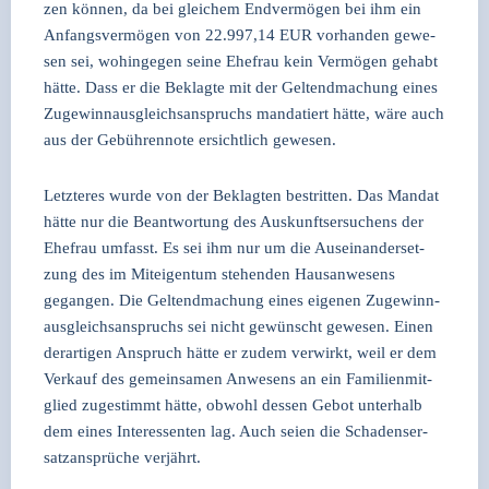
zen kön­nen, da bei glei­chem End­ver­mö­gen bei ihm ein
Anfangs­ver­mö­gen von 22.997,14 EUR vor­han­den gewe­
sen sei, wohin­ge­gen sei­ne Ehe­frau kein Ver­mö­gen gehabt
hät­te. Dass er die Beklag­te mit der Gel­tend­ma­chung eines
Zuge­winn­aus­gleichs­an­spruchs man­da­tiert hät­te, wäre auch
aus der Gebüh­ren­no­te ersicht­lich gewe­sen.
Letz­te­res wur­de von der Beklag­ten bestrit­ten. Das Man­dat
hät­te nur die Beant­wor­tung des Aus­kunfts­er­su­chens der
Ehe­frau umfasst. Es sei ihm nur um die Aus­ein­an­der­set­
zung des im Mit­ei­gen­tum ste­hen­den Haus­an­we­sens
gegan­gen. Die Gel­tend­ma­chung eines eige­nen Zuge­winn­
aus­gleichs­an­spruchs sei nicht gewünscht gewe­sen. Einen
der­ar­ti­gen Anspruch hät­te er zudem ver­wirkt, weil er dem
Ver­kauf des gemein­sa­men Anwe­sens an ein Fami­li­en­mit­
glied zuge­stimmt hät­te, obwohl des­sen Gebot unter­halb
dem eines Inter­es­sen­ten lag. Auch sei­en die Scha­dens­er­
satz­an­sprü­che ver­jährt.