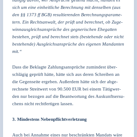
sich um eine ein­heit­li­che Berech­nung mit den­sel­ben (aus
den §§ 1373 ff BGB) resul­tie­ren­den Berech­nungs­pa­ra­me­
tern. Ein Rechts­an­walt, der prüft und berech­net, ob Zuge­
winn­aus­gleichs­an­sprü­che des geg­ne­ri­schen Ehe­gat­ten
bestehen, prüft und berech­net stets (bestehen­de oder nicht
bestehen­de) Aus­gleichs­an­sprü­che des eige­nen Man­dan­ten
mit.“
Dass die Beklag­te Zah­lungs­an­sprü­che zumin­dest über­
schlä­gig geprüft hät­te, hät­te sich aus deren Schrei­ben an
die Gegen­sei­te erge­ben. Außer­dem hät­te sich der abge­
rech­ne­te Streit­wert von 90.500 EUR bei einem Tätig­wer­
den nur bezo­gen auf die Beant­wor­tung des Aus­kunfts­er­su­
chens nicht recht­fer­ti­gen las­sen.
3. Min­des­tens Neben­pflicht­ver­let­zung
Auch bei Annah­me eines nur beschränk­ten Man­dats wäre