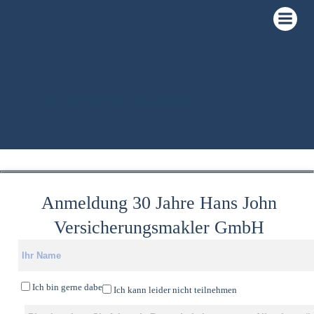
Zum
Inhalt
springen
Haftpflichtexperten
Anmeldung 30 Jahre Hans John
Versicherungsmakler GmbH
Ich bin ger­ne dabei
Ich kann lei­der nicht teil­neh­men